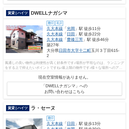
DWELLナガシマ
賃貸 | ハイツ
敷0
礼0
久大本線
「
光岡
」駅 徒歩11分
久大本線
「
日田
」駅 徒歩22分
久大本線
「
豊後三芳
」駅 徒歩46分
築27年
大分県
日田市
大字十二町
玉川３丁目615-
2
風通しの良い物件は利便性が高く好条件です♪場所が平坦なのは、ランニング
をする上で抑えたいポイントですね♪最上階の物件です♪様々な場所へのアク
セスがしやすくなる2駅利用可能な物...
現在空室情報がありません。
「DWELLナガシマ」への
お問い合わせはこちら
ラ・セーヌ
賃貸 | ハイツ
敷0
久大本線
「
日田
」駅 徒歩13分