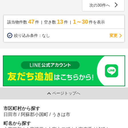
次の30件へ
47
13
1～30
該当物件数
件
空き数
件
件を表示
変更
絞り込み条件：
なし
ページトップへ
市区町村から探す
日田市
/
阿蘇郡小国町
/
うきは市
町名から探す