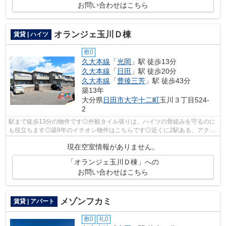
お問い合わせはこちら
オランジェ玉川Ｄ棟
賃貸 | ハイツ
敷0
久大本線
「
光岡
」駅 徒歩13分
久大本線
「
日田
」駅 徒歩20分
久大本線
「
豊後三芳
」駅 徒歩43分
築13年
大分県
日田市
大字十二町
玉川３丁目524-
2
駅まで徒歩13分の物件です◎外観タイル張りは、ハイツの骨組みを守るのに
も役立ちます◎築9年のイチオシ物件はこちらです◎近くに2駅ある、アクセ
スが良い物件です◎できるだけ早めに不動...
現在空室情報がありません。
「オランジェ玉川Ｄ棟」への
お問い合わせはこちら
メゾンフカミ
賃貸 | アパート
敷0
礼0