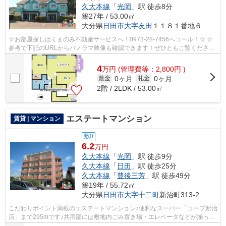
久大本線
「
光岡
」駅 徒歩8分
築27年 / 53.00㎡
大分県
日田市
大字友田
１１８１番地６
☆お部屋探しはくまのみ不動産サービスへ！0973-28-7456へコール！☆ ☆
参考で下記のURLからパノラマ映像も確認できます！ぜひともご覧くださ
い。☆ グレース後藤2 203号室 パノラマ写真...
4
万
円
(管理費等：2,800円 )
0ヶ月
0ヶ月
敷金
礼金
2階 / 2LDK / 53.00㎡
エステートマンション
賃貸 | マンション
敷0
6.2
万円
久大本線
「
光岡
」駅 徒歩9分
久大本線
「
日田
」駅 徒歩25分
久大本線
「
豊後三芳
」駅 徒歩49分
築19年 / 55.72㎡
大分県
日田市
大字十二町
新治町313-2
こだわりポイント満載のエステートマンション♪便利なスーパー「コープ新治
店」まで295mです♪共用部には敷地内ごみ置き場・エレベータなどが揃って
おり、とても充実しています♪シンプル...