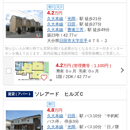
敷0
礼0
4.2
万円
久大本線
「
光岡
」駅 徒歩21分
久大本線
「
日田
」駅 徒歩27分
久大本線
「
豊後三芳
」駅 徒歩49分
築23年 / 42.77㎡
大分県
日田市
大字庄手
４７５－２
知らない人が来た時でも玄関を開ける必要がなくなるモニター付きインター
ホンを備えております。室内設備は洗面所独立・浴室乾燥機など充実した設
備を備え付けています。こちらの物件...
4.2
万
円
(管理費等：1,100円 )
0ヶ月
0ヶ月
敷金
礼金
1階 / 2DK / 42.77㎡
ソレアード ヒルズＣ
賃貸 | アパート
敷0
4.8
万円
久大本線
「
日田
」駅 バス10分 「中釣町
バス停」 停歩3分
久大本線
「
光岡
」駅 バス10分 「日ノ隈