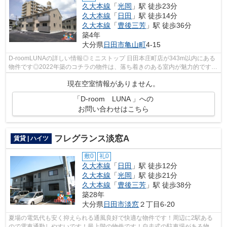
久大本線
「
光岡
」駅 徒歩23分
久大本線
「
日田
」駅 徒歩14分
久大本線
「
豊後三芳
」駅 徒歩36分
築4年
大分県
日田市
亀山町
4-15
D-roomLUNAの詳しい情報◎ミニストップ 日田本庄町店が343m以内にある
物件です◎2022年築のコチラの物件は、落ち着きのある室内が魅力的です◎
駅が周辺に2つあるので行動範囲が広がります...
現在空室情報がありません。
「D-room LUNA 」への
お問い合わせはこちら
フレグランス淡窓A
賃貸 | ハイツ
敷0
礼0
久大本線
「
日田
」駅 徒歩12分
久大本線
「
光岡
」駅 徒歩21分
久大本線
「
豊後三芳
」駅 徒歩38分
築28年
大分県
日田市
淡窓
２丁目6-20
夏場の電気代も安く抑えられる通風良好で快適な物件です！周辺に2駅ある
ので電車通勤しやすいです！最上階の物件です！自走式の駐車場がある物件