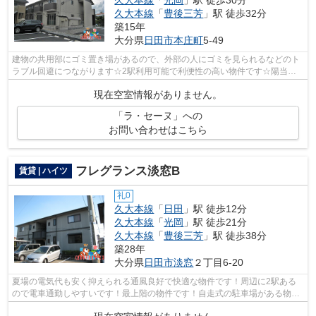
久大本線
「
光岡
」駅 徒歩30分
久大本線
「
豊後三芳
」駅 徒歩32分
築15年
大分県
日田市
本庄町
5-49
建物の共用部にゴミ置き場があるので、外部の人にゴミを見られるなどのト
ラブル回避につながります☆2駅利用可能で利便性の高い物件です☆陽当た
りが良いので、洗濯物が臭わずに乾きます...
現在空室情報がありません。
「ラ・セーヌ」への
お問い合わせはこちら
フレグランス淡窓B
賃貸 | ハイツ
礼0
久大本線
「
日田
」駅 徒歩12分
久大本線
「
光岡
」駅 徒歩21分
久大本線
「
豊後三芳
」駅 徒歩38分
築28年
大分県
日田市
淡窓
２丁目6-20
夏場の電気代も安く抑えられる通風良好で快適な物件です！周辺に2駅ある
ので電車通勤しやすいです！最上階の物件です！自走式の駐車場がある物件
です！物件探しをはじめた方、当社をご...