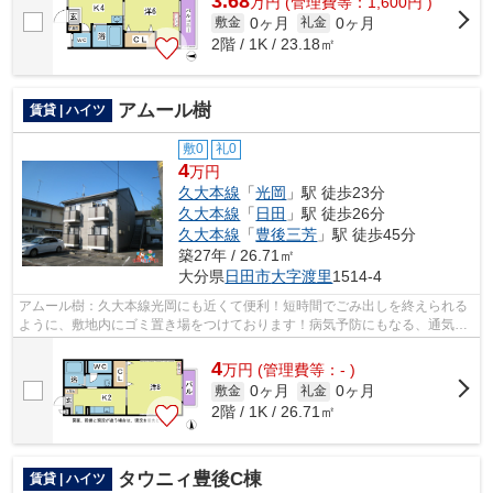
3.68
万
円
(管理費等：1,600円 )
0ヶ月
0ヶ月
敷金
礼金
2階 / 1K / 23.18㎡
アムール樹
賃貸 | ハイツ
敷0
礼0
4
万円
久大本線
「
光岡
」駅 徒歩23分
久大本線
「
日田
」駅 徒歩26分
久大本線
「
豊後三芳
」駅 徒歩45分
築27年 / 26.71㎡
大分県
日田市
大字渡里
1514-4
アムール樹：久大本線光岡にも近くて便利！短時間でごみ出しを終えられる
ように、敷地内にゴミ置き場をつけております！病気予防にもなる、通気性
の良い快適なハイツです！ハイツの周...
4
万
円
(管理費等：- )
0ヶ月
0ヶ月
敷金
礼金
2階 / 1K / 26.71㎡
タウニィ豊後C棟
賃貸 | ハイツ