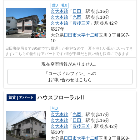
敷0
礼0
久大本線
「
日田
」駅 徒歩16分
久大本線
「
光岡
」駅 徒歩18分
久大本線
「
豊後三芳
」駅 徒歩42分
築27年
大分県
日田市
大字十二町
玉川３丁目667-
10
日田郵便局まで395mです♪風通しが良好なので、夏も涼しい風がはいってき
ます♪こちらの物件はアパートです♪道が平坦だと買い物も快適にできますね♪
できるだけ早めに不動産情報を集めた...
現在空室情報がありません。
「コーポドルフィン」への
お問い合わせはこちら
ハウスフローラルⅡ
賃貸 | アパート
礼0
久大本線
「
光岡
」駅 徒歩17分
久大本線
「
日田
」駅 徒歩16分
久大本線
「
豊後三芳
」駅 徒歩42分
築30年
大分県
日田市
大字十二町
玉川３丁目669-