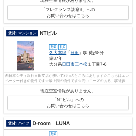
現在空室情報がありません。
「フレグランス淡窓B」への
お問い合わせはこちら
NTビル
賃貸 | マンション
敷0
礼0
久大本線
「
日田
」駅 徒歩8分
築37年
大分県
日田市
三本松
１丁目7-8
西日本シティ銀行日田支店が歩いて39mのところにあります☆こちらはエレ
ベーター付きの物件です☆最上階の物件です☆高いニーズのある、駅徒歩8
分の物件です☆できるだけ早めに不動産情報...
現在空室情報がありません。
「NTビル」への
お問い合わせはこちら
D-room LUNA
賃貸 | ハイツ
敷0