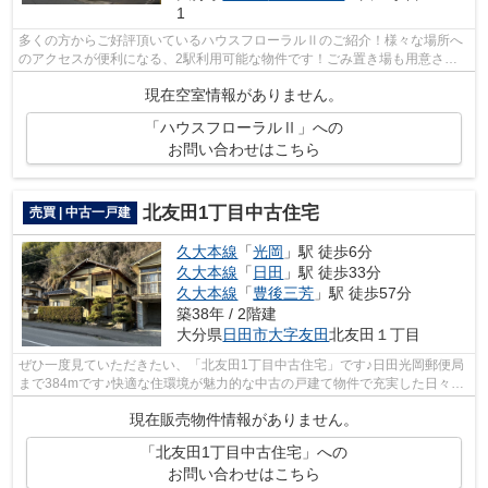
1
多くの方からご好評頂いているハウスフローラルⅡのご紹介！様々な場所へ
のアクセスが便利になる、2駅利用可能な物件です！ごみ置き場も用意され
ており、通勤前などにごみ捨て可能です...
現在空室情報がありません。
「ハウスフローラルⅡ」への
お問い合わせはこちら
北友田1丁目中古住宅
売買 | 中古一戸建
久大本線
「
光岡
」駅 徒歩6分
久大本線
「
日田
」駅 徒歩33分
久大本線
「
豊後三芳
」駅 徒歩57分
築38年 / 2階建
大分県
日田市
大字友田
北友田１丁目
ぜひ一度見ていただきたい、「北友田1丁目中古住宅」です♪日田光岡郵便局
まで384mです♪快適な住環境が魅力的な中古の戸建て物件で充実した日々を
過ごしませんか♪南側道路に面した物件...
現在販売物件情報がありません。
「北友田1丁目中古住宅」への
お問い合わせはこちら