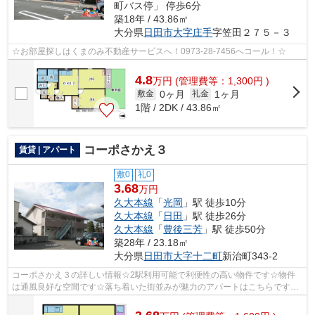
町バス停」 停歩6分
築18年 / 43.86㎡
大分県
日田市
大字庄手
字笠田２７５－３
☆お部屋探しはくまのみ不動産サービスへ！0973-28-7456へコール！☆
4.8
万
円
(管理費等：1,300円 )
0ヶ月
1ヶ月
敷金
礼金
1階 / 2DK / 43.86㎡
コーポさかえ３
賃貸 | アパート
敷0
礼0
3.68
万円
久大本線
「
光岡
」駅 徒歩10分
久大本線
「
日田
」駅 徒歩26分
久大本線
「
豊後三芳
」駅 徒歩50分
築28年 / 23.18㎡
大分県
日田市
大字十二町
新治町343-2
コーポさかえ３の詳しい情報☆2駅利用可能で利便性の高い物件です☆物件
は通風良好な空間です☆落ち着いた街並みが魅力のアパートはこちらです☆
当社スタッフが地域の賃貸情報をご提供いた...