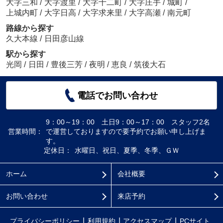
大字三和
/
大字渡里
/
大字十二町
/
大字庄手
/
城町
/
上城内町
/
大字日高
/
大字求来里
/
大字高瀬
/
南元町
路線から探す
久大本線
/
日田彦山線
駅から探す
光岡
/
日田
/
豊後三芳
/
夜明
/
恵良
/
筑後大石
電話でお問い合わせ
9：00～19：00 土日9：00～17：00 スタッフ2名
営業時間：
で運営しておりますので要予約でお願い申し上げま
す。
定休日：
水曜日、祝日、夏季、冬季、ＧＷ
ホーム
会社概要
お問い合わせ
来店予約
プライバシーポリシー
利用規約
アクセスマップ
PCサイト