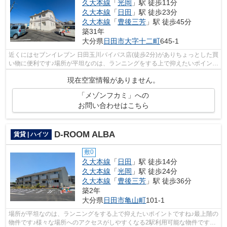
久大本線
「
光岡
」駅 徒歩11分
久大本線
「
日田
」駅 徒歩23分
久大本線
「
豊後三芳
」駅 徒歩45分
築31年
大分県
日田市
大字十二町
645-1
近くにはセブンイレブン 日田玉川バイパス店(徒歩2分)がありちょっとした買
い物に便利です♪場所が平坦なのは、ランニングをする上で抑えたいポイント
ですね♪こちらの物件は自走式駐車...
現在空室情報がありません。
「メゾンフカミ」への
お問い合わせはこちら
D-ROOM ALBA
賃貸 | ハイツ
敷0
久大本線
「
日田
」駅 徒歩14分
久大本線
「
光岡
」駅 徒歩24分
久大本線
「
豊後三芳
」駅 徒歩36分
築2年
大分県
日田市
亀山町
101-1
場所が平坦なのは、ランニングをする上で抑えたいポイントですね♪最上階の
物件です♪様々な場所へのアクセスがしやすくなる2駅利用可能な物件です♪