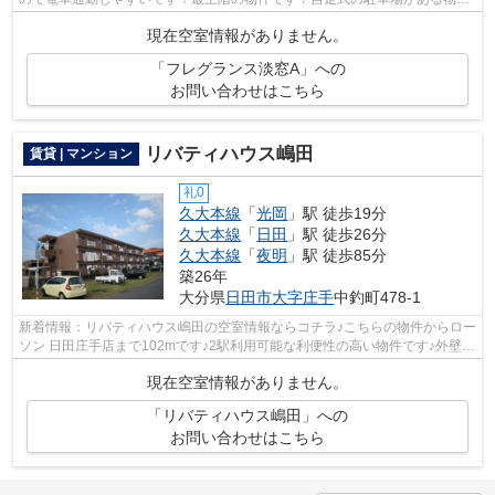
です！物件探しをはじめた方、当社をご...
現在空室情報がありません。
「フレグランス淡窓A」への
お問い合わせはこちら
リバティハウス嶋田
賃貸 | マンション
礼0
久大本線
「
光岡
」駅 徒歩19分
久大本線
「
日田
」駅 徒歩26分
久大本線
「
夜明
」駅 徒歩85分
築26年
大分県
日田市
大字庄手
中釣町478-1
新着情報：リバティハウス嶋田の空室情報ならコチラ♪こちらの物件からロー
ソン 日田庄手店まで102mです♪2駅利用可能な利便性の高い物件です♪外壁は
タイル張りとなっていて、印象的な外...
現在空室情報がありません。
「リバティハウス嶋田」への
お問い合わせはこちら