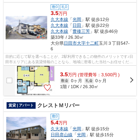
敷0
礼0
3.5
万円
久大本線
「
光岡
」駅 徒歩12分
久大本線
「
日田
」駅 徒歩22分
久大本線
「
豊後三芳
」駅 徒歩46分
築33年 / 26.30㎡
大分県
日田市
大字十二町
玉川３丁目547-
6
目的に応じて駅を選べることが、2駅利用できるこの物件のメリットです♪日
田市エリアにある賃貸情報のことなら、地域に密着した当社へお任せくださ
い♪当社は、多種多様な賃貸情報を取り...
3.5
万
円
(管理費等：3,500円 )
0ヶ月
0ヶ月
敷金
礼金
1階 / 1DK / 26.30㎡
クレストＭリバー
賃貸 | アパート
敷0
5.4
万円
久大本線
「
光岡
」駅 徒歩15分
日田彦山線
「
光岡
」駅 徒歩15分