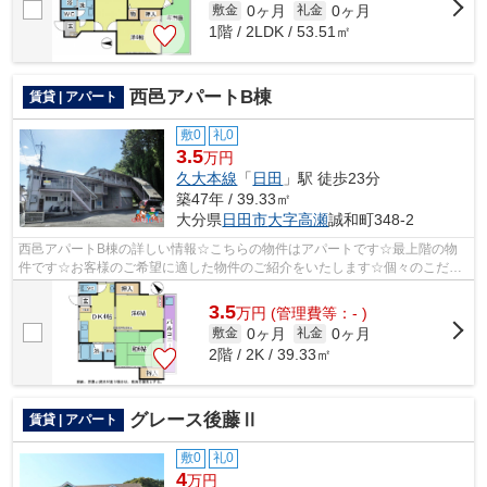
0ヶ月
0ヶ月
敷金
礼金
1階 / 2LDK / 53.51㎡
西邑アパートB棟
賃貸 | アパート
敷0
礼0
3.5
万円
久大本線
「
日田
」駅 徒歩23分
築47年 / 39.33㎡
大分県
日田市
大字高瀬
誠和町348-2
西邑アパートB棟の詳しい情報☆こちらの物件はアパートです☆最上階の物
件です☆お客様のご希望に適した物件のご紹介をいたします☆個々のこだわ
りやご要望などございましたら、お気軽に当...
3.5
万
円
(管理費等：- )
0ヶ月
0ヶ月
敷金
礼金
2階 / 2K / 39.33㎡
グレース後藤Ⅱ
賃貸 | アパート
敷0
礼0
4
万円