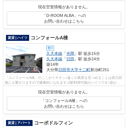
敷地内ごみ置き場は、ごみを捨てる手...
現在空室情報がありません。
「D-ROOM ALBA」への
お問い合わせはこちら
コンフォールA棟
賃貸 | ハイツ
敷0
久大本線
「
光岡
」駅 徒歩15分
久大本線
「
日田
」駅 徒歩24分
築14年
大分県
日田市
大字十二町
新治町251
「コンフォールA棟」のここがイチオシ♪遠くの風景を見つめることは視力回
復にも繋がりますので健康的になれます♪2駅利用可能のハイツです♪道が平
坦だと買い物も快適にできますね♪日田...
現在空室情報がありません。
「コンフォールA棟」への
お問い合わせはこちら
コーポドルフィン
賃貸 | アパート