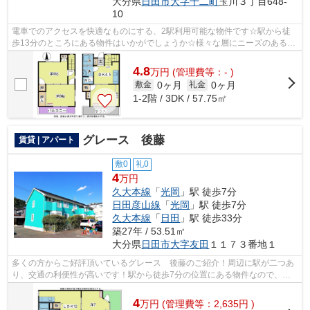
大分県
日田市
大字十二町
玉川３丁目648-
10
電車でのアクセスを快適なものにする、2駅利用可能な物件です☆駅から徒
歩13分のところにある物件はいかがでしょうか☆様々な層にニーズのあるタ
ウンハウスの物件です☆できるだけ早めに...
4.8
万
円
(管理費等：- )
0ヶ月
0ヶ月
敷金
礼金
1-2階 / 3DK / 57.75㎡
グレース 後藤
賃貸 | アパート
敷0
礼0
4
万円
久大本線
「
光岡
」駅 徒歩7分
日田彦山線
「
光岡
」駅 徒歩7分
久大本線
「
日田
」駅 徒歩33分
築27年 / 53.51㎡
大分県
日田市
大字友田
１１７３番地１
多くの方からご好評頂いているグレース 後藤のご紹介！周辺に駅が二つあ
り、交通の利便性が高いです！駅から徒歩7分の位置にある物件なので、ア
クセスも良好です！使い勝手の良いアパ...
4
万
円
(管理費等：2,635円 )