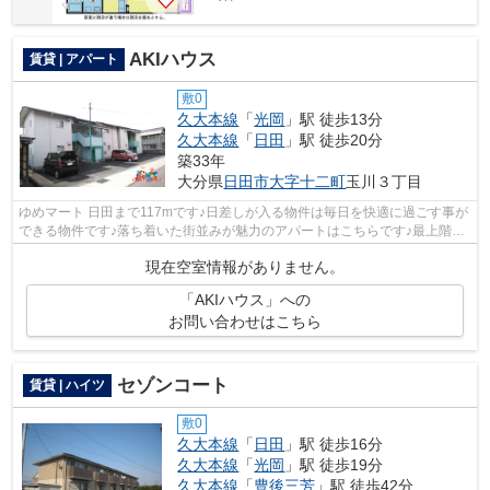
AKIハウス
賃貸 | アパート
敷0
久大本線
「
光岡
」駅 徒歩13分
久大本線
「
日田
」駅 徒歩20分
築33年
大分県
日田市
大字十二町
玉川３丁目
ゆめマート 日田まで117mです♪日差しが入る物件は毎日を快適に過ごす事が
できる物件です♪落ち着いた街並みが魅力のアパートはこちらです♪最上階の
物件です♪できるだけ早めに不動産情報...
現在空室情報がありません。
「AKIハウス」への
お問い合わせはこちら
セゾンコート
賃貸 | ハイツ
敷0
久大本線
「
日田
」駅 徒歩16分
久大本線
「
光岡
」駅 徒歩19分
久大本線
「
豊後三芳
」駅 徒歩42分