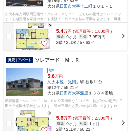
築14年 / 57.63㎡
大分県
日田市
大字十二町
１０１－１
久大本線光岡駅周辺物件：クレストＭリバー！こちらの物件はアパートで
す！初期費用や家賃のカード決済で、月々の支払の手間を省けます！風通し
が良く、熱がこもりにくいので、室内が...
5.4
万
円
(管理費等：1,800円 )
0ヶ月
7.95万円
敷金
礼金
2階 / 2LDK / 57.63㎡
ソレアード Ｍ．Ｒ
賃貸 | アパート
敷0
5.6
万円
久大本線
「
光岡
」駅 徒歩11分
築12年 / 58.21㎡
大分県
日田市
大字渡里
１３８４番地
新着情報：ソレアード Ｍ．Ｒの空室情報ならコチラ。徒歩9分の場所に日
田市立光岡小学校があります。道が平坦だと買い物も快適にできますね。最
上階のアパートです。周辺環境にこだわ...
5.6
万
円
(管理費等：2,300円 )
0ヶ月
1ヶ月
敷金
礼金
2階 / 2LDK / 58.21㎡