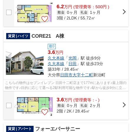
6.2
万
円
(管理費等：500円 )
0ヶ月
1ヶ月
敷金
礼金
3階 / 2LDK / 55.72㎡
CORE21 A棟
賃貸 | ハイツ
敷0
3.6
万円
久大本線
「
光岡
」駅 徒歩9分
久大本線
「
日田
」駅 徒歩23分
築33年 / 28.45㎡
大分県
日田市
大字十二町
新治町
こちらの物件はセブンイレブン 日田十二町店まで177mにあります♪最上階の
物件です♪目的に応じて選べる2駅利用可能な物件です♪駅から徒歩9分に立地
する物件です♪いち早くご希望の条件か...
3.6
万
円
(管理費等：- )
0ヶ月
2ヶ月
敷金
礼金
2階 / 2K / 28.45㎡
フォーエバーサニー
賃貸 | アパート