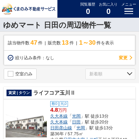
閲覧履歴
お気に入り
メニュー
0
0
ゆめマート 日田の周辺物件一覧
47
13
1～30
該当物件数
件
販売数
件
件を表示
変更
絞り込み条件：
なし
空室のみ
ライフコア玉川Ⅱ
賃貸 | タウン
敷0
礼0
4.8
万円
久大本線
「
光岡
」駅 徒歩13分
久大本線
「
日田
」駅 徒歩20分
日田彦山線
「
光岡
」駅 徒歩13分
築36年 / 57.75㎡