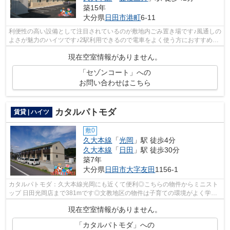
築15年
大分県
日田市
港町
6-11
利便性の高い設備として注目されているのが敷地内ごみ置き場です♪風通しの
よさが魅力のハイツです♪2駅利用できるので電車をよく使う方におすすめな
物件です♪平坦な場所にあるハイツな...
現在空室情報がありません。
「セゾンコート」への
お問い合わせはこちら
カタルパトモダ
賃貸 | ハイツ
敷0
久大本線
「
光岡
」駅 徒歩4分
久大本線
「
日田
」駅 徒歩30分
築7年
大分県
日田市
大字友田
1156-1
カタルパトモダ：久大本線光岡にも近くて便利◎こちらの物件からミニスト
ップ 日田光岡店まで381mです◎文教地区の物件は子育ての環境がよく学校
が近いです◎入居者にとっても扱いやすい...
現在空室情報がありません。
「カタルパトモダ」への