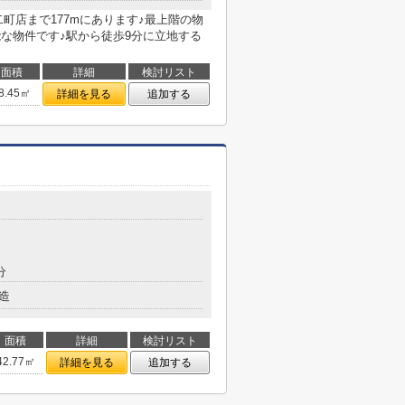
町店まで177mにあります♪最上階の物
能な物件です♪駅から徒歩9分に立地する
面積
詳細
検討リスト
8.45㎡
詳細を見る
追加する
２
分
造
面積
詳細
検討リスト
42.77㎡
詳細を見る
追加する