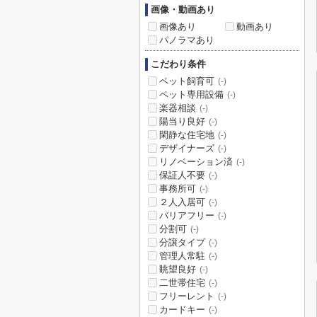
画像・動画あり
画像あり
動画あり
パノラマあり
こだわり条件
ペット飼育可
(-)
ペット専用設備
(-)
楽器相談
(-)
陽当り良好
(-)
閑静な住宅地
(-)
デザイナーズ
(-)
リノベーション済
(-)
保証人不要
(-)
事務所可
(-)
２人入居可
(-)
バリアフリー
(-)
分割可
(-)
分譲タイプ
(-)
管理人常駐
(-)
眺望良好
(-)
二世帯住宅
(-)
フリーレント
(-)
カードキー
(-)