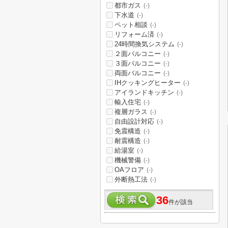
都市ガス
(-)
下水道
(-)
ペット相談
(-)
リフォーム済
(-)
24時間換気システム
(-)
２面バルコニー
(-)
３面バルコニー
(-)
両面バルコニー
(-)
IHクッキングヒーター
(-)
アイランドキッチン
(-)
輸入住宅
(-)
複層ガラス
(-)
自由設計対応
(-)
免震構造
(-)
耐震構造
(-)
給湯室
(-)
機械警備
(-)
OAフロア
(-)
外断熱工法
(-)
36
件が該当