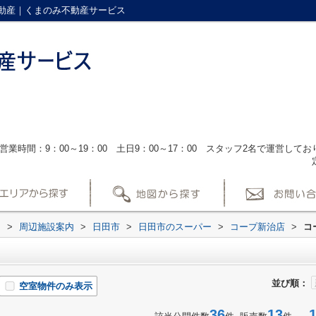
動産｜くまのみ不動産サービス
営業時間：9：00～19：00 土日9：00～17：00 スタッフ2名で運営し
ス
>
周辺施設案内
>
日田市
>
日田市のスーパー
>
コープ新治店
>
コ
並び順：
空室物件のみ表示
36
13
1-