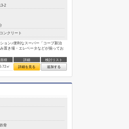
3-2
分
コンクリート
ション♪便利なスーパー「コープ新治
ごみ置き場・エレベータなどが揃ってお
面積
詳細
検討リスト
5.72㎡
詳細を見る
追加する
鉄骨