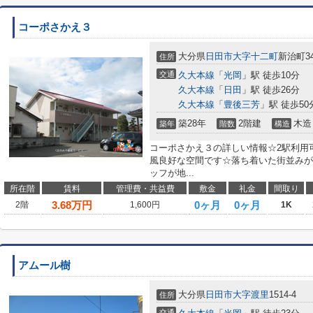
コーポさかえ３
大分県
日田市
大字十二町
新治町34
住所
交通
久大本線
「
光岡
」駅 徒歩10分
久大本線
「
日田
」駅 徒歩26分
久大本線
「
豊後三芳
」駅 徒歩50
築28年
2階建
木造
築年
階数
構造
コーポさかえ３の詳しい情報☆2駅利用
風良好な空間です☆落ち着いた街並みが
ッフが地...
所在階
賃料
管理費・共益費
敷金
礼金
間取り
3.68
万円
0ヶ月
0ヶ月
2階
1,600円
1K
アムール樹
大分県
日田市
大字渡里
1514-4
住所
交通