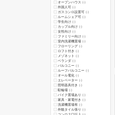
オープンハウス
(-)
外国人可
(-)
ガスコンロ設置可
(-)
ルームシェア可
(-)
学生向け
(-)
カップル向け
(-)
女性向け
(-)
ファミリー向け
(-)
室内洗濯機置場
(-)
フローリング
(-)
ロフト付き
(-)
メゾネット
(-)
ベランダ
(-)
バルコニー
(-)
ルーフバルコニー
(-)
オール電化
(-)
エレベーター
(-)
照明器具付き
(-)
駐輪場
(-)
バイク置場あり
(-)
家具・家電付き
(-)
洗濯機置場有
(-)
外観タイル張り
(-)
コンロ２口以上
(-)