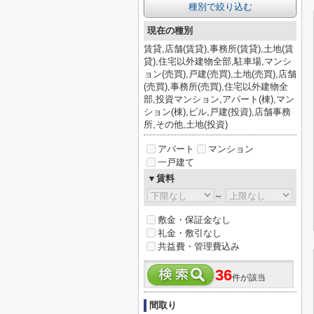
種別で絞り込む
現在の種別
賃貸,店舗(賃貸),事務所(賃貸),土地(賃
貸),住宅以外建物全部,駐車場,マンシ
ョン(売買),戸建(売買),土地(売買),店舗
(売買),事務所(売買),住宅以外建物全
部,投資マンション,アパート(棟),マン
ション(棟),ビル,戸建(投資),店舗事務
所,その他,土地(投資)
アパート
マンション
一戸建て
▼賃料
～
敷金・保証金なし
礼金・敷引なし
共益費・管理費込み
36
件が該当
間取り