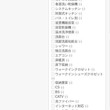
食器洗い乾燥機
(-)
システムキッチン
(-)
対面式キッチン
(-)
バス・トイレ別
(-)
追焚機能浴室
(-)
浴室乾燥機
(-)
温水洗浄便座
(-)
洗面台
(-)
洗髪洗面化粧台
(-)
シャワー
(-)
独立洗面台
(-)
エアコン
(-)
床暖房
(-)
床下収納
(-)
ウォークインクロゼット
(-)
ウォークインシューズクロゼット
(-)
収納豊富
(-)
CS
(-)
BS
(-)
CATV
(-)
光ファイバー
(-)
インターネット対応
(-)