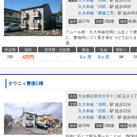
久大本線
「
光岡
」駅 徒歩23分
久大本線
「
日田
」駅 徒歩26分
久大本線
「
豊後三芳
」駅 徒歩45
築27年
2階建
軽量
築年
階数
構造
アムール樹：久大本線光岡にも近くて便
に、敷地内にゴミ置き場をつけておりま
適...
所在階
賃料
管理費・共益費
敷金
礼金
間取り
4
万円
0ヶ月
0ヶ月
2階
-
1K
2
タウニィ豊後C棟
大分県
日田市
大字十二町
玉川３丁目
住所
交通
久大本線
「
光岡
」駅 徒歩12分
久大本線
「
日田
」駅 徒歩22分
久大本線
「
豊後三芳
」駅 徒歩46
築33年
2階建
軽量
築年
階数
構造
目的に応じて駅を選べることが、2駅利