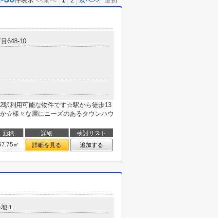
件表示
<<前へ
1
2
次へ>>
最初
648-10
2駅利用可能な物件です☆駅から徒歩13
か☆様々な層にニーズのあるタウンハウ
面積
詳細
検討リスト
57.75㎡
詳細を見る
追加する
番地１