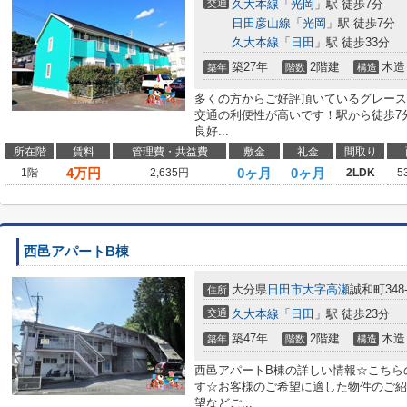
交通
久大本線
「
光岡
」駅 徒歩7分
日田彦山線
「
光岡
」駅 徒歩7分
久大本線
「
日田
」駅 徒歩33分
築27年
2階建
木造
築年
階数
構造
多くの方からご好評頂いているグレース
交通の利便性が高いです！駅から徒歩7
良好...
所在階
賃料
管理費・共益費
敷金
礼金
間取り
4
万円
0ヶ月
0ヶ月
1階
2,635円
2LDK
5
西邑アパートB棟
大分県
日田市
大字高瀬
誠和町348-
住所
交通
久大本線
「
日田
」駅 徒歩23分
築47年
2階建
木造
築年
階数
構造
西邑アパートB棟の詳しい情報☆こちら
す☆お客様のご希望に適した物件のご紹
望などご...