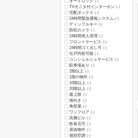
オートロック
(-)
TVモニタ付インターホン
(-)
宅配ボックス
(-)
24時間緊急通報システム
(-)
ディンプルキー
(-)
防犯カメラ
(-)
24時間有人管理
(-)
フロントサービス
(-)
24時間ゴミ出し可
(-)
住戸内覧可能
(-)
コンシェルジュサービス
(-)
駐車場あり
(-)
2階以上
(-)
1階の物件
(-)
10階以上
(-)
20階以上
(-)
最上階
(-)
南向き
(-)
角部屋
(-)
ワンフロア
(-)
高層ビル
(-)
飲食店可
(-)
居抜物件
(-)
個別空調
(-)