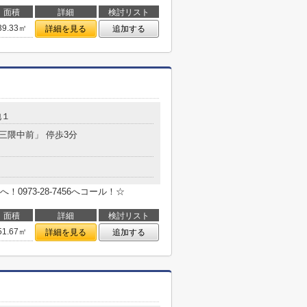
面積
詳細
検討リスト
39.33㎡
詳細を見る
追加する
地１
「三隈中前」 停歩3分
973-28-7456へコール！☆
面積
詳細
検討リスト
51.67㎡
詳細を見る
追加する