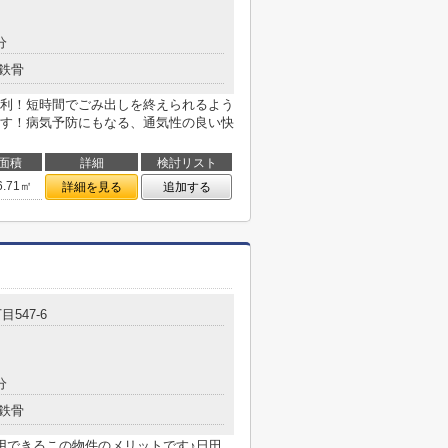
分
鉄骨
利！短時間でごみ出しを終えられるよう
す！病気予防にもなる、通気性の良い快
面積
詳細
検討リスト
6.71㎡
詳細を見る
追加する
547-6
分
鉄骨
用できるこの物件のメリットです♪日田