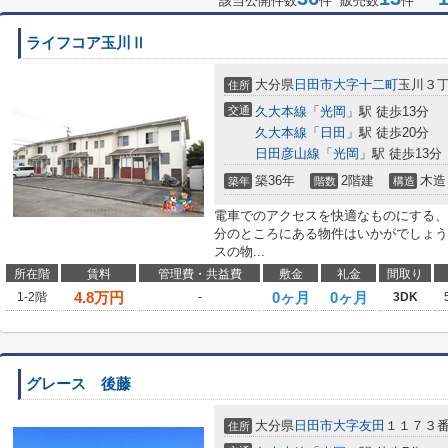
該当公開件数
件 販売数
件
ライフコア玉川Ⅱ
大分県
日田市
大字十二町
玉川３丁目
住所
交通
久大本線
「
光岡
」駅 徒歩13分
久大本線
「
日田
」駅 徒歩20分
日田彦山線
「
光岡
」駅 徒歩13分
築36年
2階建
木造
築年
階数
構造
電車でのアクセスを快適なものにする、
分のところにある物件はいかがでしょう
スの物...
所在階
賃料
管理費・共益費
敷金
礼金
間取り
4.8
万円
0ヶ月
0ヶ月
1-2階
-
3DK
グレース 後藤
大分県
日田市
大字友田
１１７３
住所