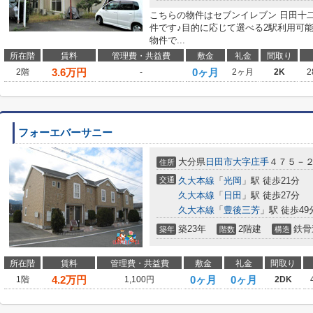
こちらの物件はセブンイレブン 日田十二
件です♪目的に応じて選べる2駅利用可
物件で...
所在階
賃料
管理費・共益費
敷金
礼金
間取り
3.6
万円
0ヶ月
2階
-
2ヶ月
2K
2
フォーエバーサニー
大分県
日田市
大字庄手
４７５－
住所
交通
久大本線
「
光岡
」駅 徒歩21分
久大本線
「
日田
」駅 徒歩27分
久大本線
「
豊後三芳
」駅 徒歩49
築23年
2階建
鉄骨
築年
階数
構造
所在階
賃料
管理費・共益費
敷金
礼金
間取り
4.2
万円
0ヶ月
0ヶ月
1階
1,100円
2DK