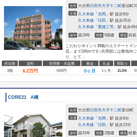
大分県
日田市
大字十二町
新治町31
住所
交通
久大本線
「
光岡
」駅 徒歩9分
久大本線
「
日田
」駅 徒歩25分
久大本線
「
豊後三芳
」駅 徒歩49
築19年
5階建
鉄筋
築年
階数
構造
こだわりポイント満載のエステートマン
店」まで295mです♪共用部には敷地内
り、とて...
所在階
賃料
管理費・共益費
敷金
礼金
間取り
6.2
万円
0ヶ月
3階
500円
1ヶ月
2LDK
5
CORE21 A棟
大分県
日田市
大字十二町
新治町
住所
交通
久大本線
「
光岡
」駅 徒歩9分
久大本線
「
日田
」駅 徒歩23分
築33年
2階建
軽量
築年
階数
構造