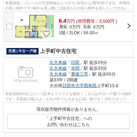
新着情報：ソレーユの空室情報ならコチラ♪自宅から2駅利用できる、利便性
の高い物件です♪物件を選ぶ際には陽当たりの良い物件を探したいですね♪今
回はそんな物件をご用意致しました♪こ...
6.4
万
円
(管理費等：3,500円 )
0万円
6万円
敷金
礼金
1階 / 2LDK / 56.00㎡
上手町中古住宅
売買 | 中古一戸建
久大本線
「
日田
」駅 徒歩29分
久大本線
「
光岡
」駅 徒歩33分
久大本線
「
豊後三芳
」駅 徒歩55分
築33年 / 2階建
大分県
日田市
大字西有田
上手町13-6
前面道路6m以上という駐車もラクラクな物件！こちらは中古一戸建ての物件
です！不動産の購入は、人生の中でも大きなお買い物です！当社スタッフが
不動産購入をしっかりサポートいたし...
現在販売物件情報がありません。
「上手町中古住宅」への
お問い合わせはこちら