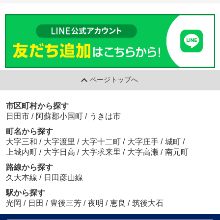
ページトップへ
市区町村から探す
日田市
/
阿蘇郡小国町
/
うきは市
町名から探す
大字三和
/
大字渡里
/
大字十二町
/
大字庄手
/
城町
/
上城内町
/
大字日高
/
大字求来里
/
大字高瀬
/
南元町
路線から探す
久大本線
/
日田彦山線
駅から探す
光岡
/
日田
/
豊後三芳
/
夜明
/
恵良
/
筑後大石