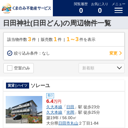
閲覧履歴
お気に入り
メニュー
0
0
日田神社(日田どん)の周辺物件一覧
3
1
1～3
該当物件数
件
販売数
件
件を表示
変更
絞り込み条件：
なし
空室のみ
ソレーユ
賃貸 | ハイツ
敷0
6.4
万円
久大本線
「
日田
」駅 徒歩23分
久大本線
「
光岡
」駅 徒歩25分
築19年 / 56.00㎡
大分県
日田市
丸山
２丁目1-84