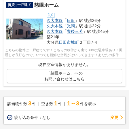
慈眼ホーム
賃貸 | 一戸建て
礼0
久大本線
「
日田
」駅 徒歩26分
久大本線
「
光岡
」駅 徒歩32分
久大本線
「
豊後三芳
」駅 徒歩45分
築21年
大分県
日田市
城町
２丁目7-4
こちらの物件は一戸建てです！こちらの物件から出て30mに駐車場あり！風
通しが良好なので、いつでも新鮮な空気がはいってきます！あなたの条件に
合った物件選びのお手伝いをさせてくだ...
現在空室情報がありません。
「慈眼ホーム」への
お問い合わせはこちら
3
1
1～3
該当物件数
件
空き数
件
件を表示
変更
絞り込み条件：
なし