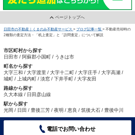
ページトップへ
日田市の不動産｜くまのみ不動産サービス
>
ブログ記事一覧
>
不動産売却時の
2種類の査定方法・「机上査定」と「訪問査定」について解説
市区町村から探す
日田市
/
阿蘇郡小国町
/
うきは市
町名から探す
大字三和
/
大字渡里
/
大字十二町
/
大字庄手
/
大字高瀬
/
城町
/
上城内町
/
淡窓
/
下井手町
/
大字友田
路線から探す
久大本線
/
日田彦山線
駅から探す
光岡
/
日田
/
豊後三芳
/
夜明
/
恵良
/
筑後大石
/
豊後中川
電話でお問い合わせ