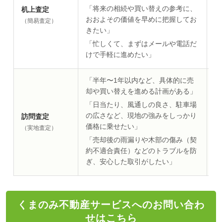
「将来の相続や買い替えの参考に、
机上査定
策
おおよその価値を早めに把握してお
や
（簡易査定）
きたい」
お
面
「忙しくて、まずはメールや電話だ
ン
けで手軽に進めたい」
「半年〜1年以内など、具体的に売
私
却や買い替えを進める計画がある」
で
「日当たり、風通しの良さ、駐車場
（
の広さなど、現地の強みをしっかり
訪問査定
ク
価格に乗せたい」
を
（実地査定）
格
「売却後の雨漏りや木部の傷み（契
づ
約不適合責任）などのトラブルを防
見
ぎ、安心した取引がしたい」
くまのみ不動産サービスへのお問い合わ
せはこちら