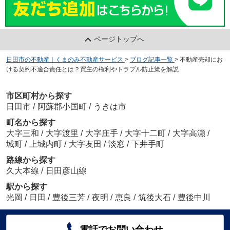
ページトップへ
日田市の不動産｜くまのみ不動産サービス
>
ブログ記事一覧
>
不動産売却にお
ける契約不適合責任とは？買主の権利やトラブル防止策を解説
市区町村から探す
日田市
/
阿蘇郡小国町
/
うきは市
町名から探す
大字三和
/
大字渡里
/
大字庄手
/
大字十二町
/
大字高瀬
/
城町
/
上城内町
/
大字友田
/
淡窓
/
下井手町
路線から探す
久大本線
/
日田彦山線
駅から探す
光岡
/
日田
/
豊後三芳
/
夜明
/
恵良
/
筑後大石
/
豊後中川
電話でお問い合わせ