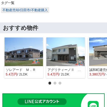
タグ一覧
不動産売却/日田市/不動産購入
おすすめ物件
ソレアード Ｍ．Ｒ
アグリティーノⅡ Ｂ棟
誠和町建売
5.4万円
/ 2LDK
5.4万円
/ 2LDK
3,380万円
/