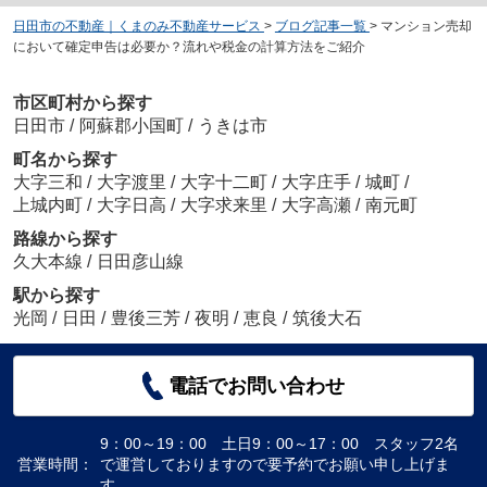
日田市の不動産｜くまのみ不動産サービス
>
ブログ記事一覧
>
マンション売却
において確定申告は必要か？流れや税金の計算方法をご紹介
市区町村から探す
日田市
/
阿蘇郡小国町
/
うきは市
町名から探す
大字三和
/
大字渡里
/
大字十二町
/
大字庄手
/
城町
/
上城内町
/
大字日高
/
大字求来里
/
大字高瀬
/
南元町
路線から探す
久大本線
/
日田彦山線
駅から探す
光岡
/
日田
/
豊後三芳
/
夜明
/
恵良
/
筑後大石
電話でお問い合わせ
9：00～19：00 土日9：00～17：00 スタッフ2名
営業時間：
で運営しておりますので要予約でお願い申し上げま
す。