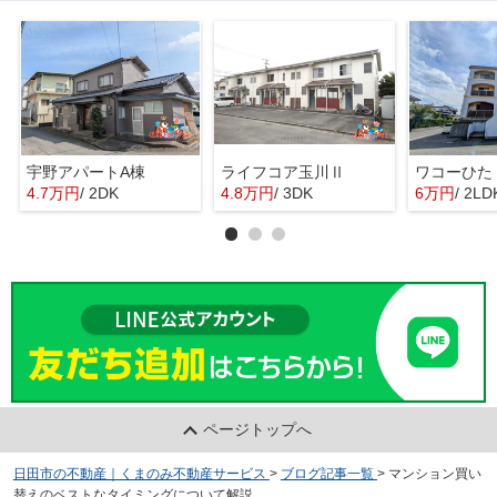
宇野アパートA棟
ライフコア玉川Ⅱ
ワコーひた
4.7万円
/ 2DK
4.8万円
/ 3DK
6万円
/ 2LD
ページトップへ
日田市の不動産｜くまのみ不動産サービス
>
ブログ記事一覧
>
マンション買い
替えのベストなタイミングについて解説