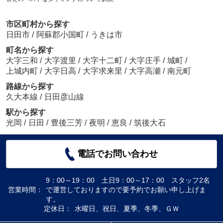
市区町村から探す
日田市
/
阿蘇郡小国町
/
うきは市
町名から探す
大字三和
/
大字渡里
/
大字十二町
/
大字庄手
/
城町
/
上城内町
/
大字日高
/
大字求来里
/
大字高瀬
/
南元町
路線から探す
久大本線
/
日田彦山線
駅から探す
光岡
/
日田
/
豊後三芳
/
夜明
/
恵良
/
筑後大石
電話でお問い合わせ
9：00～19：00 土日9：00～17：00 スタッフ2名
営業時間：
で運営しておりますので要予約でお願い申し上げま
す。
定休日：
水曜日、祝日、夏季、冬季、ＧＷ