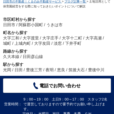
日田市の不動産｜くまのみ不動産サービス
>
ブログ記事一覧
>
土地活用として
保育園経営をする際に知っておきたいポイントについて解説
市区町村から探す
日田市
/
阿蘇郡小国町
/
うきは市
町名から探す
大字三和
/
大字渡里
/
大字庄手
/
大字十二町
/
大字高瀬
/
城町
/
上城内町
/
大字友田
/
淡窓
/
下井手町
路線から探す
久大本線
/
日田彦山線
駅から探す
光岡
/
日田
/
豊後三芳
/
夜明
/
恵良
/
筑後大石
/
豊後中川
電話でお問い合わせ
9：00～19：00 土日9：00～17：00 スタッフ2名
営業時間：
で運営しておりますので要予約でお願い申し上げま
す。
定休日：
水曜日、祝日、夏季、冬季、ＧＷ