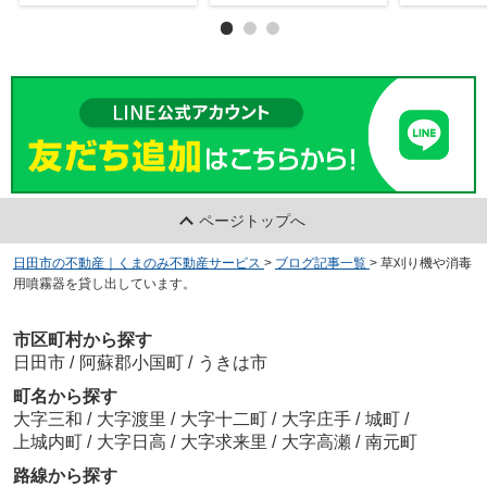
ページトップへ
日田市の不動産｜くまのみ不動産サービス
>
ブログ記事一覧
>
草刈り機や消毒
用噴霧器を貸し出しています。
市区町村から探す
日田市
/
阿蘇郡小国町
/
うきは市
町名から探す
大字三和
/
大字渡里
/
大字十二町
/
大字庄手
/
城町
/
上城内町
/
大字日高
/
大字求来里
/
大字高瀬
/
南元町
路線から探す