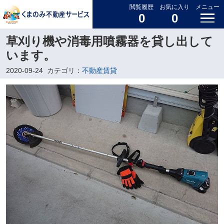
閲覧履歴
お気に入り
メニュー
0
0
草刈り機や消毒用噴霧器を貸し出して
います。
2020-09-24
カテゴリ：
不動産賃貸