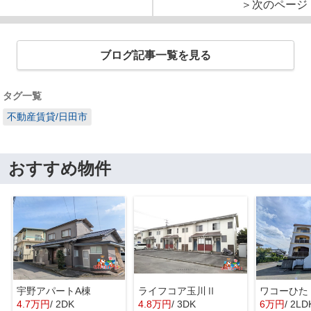
＞次のページ
ブログ記事一覧を見る
タグ一覧
不動産賃貸/日田市
おすすめ物件
宇野アパートA棟
ライフコア玉川Ⅱ
ワコーひた
4.7万円
/ 2DK
4.8万円
/ 3DK
6万円
/ 2LD