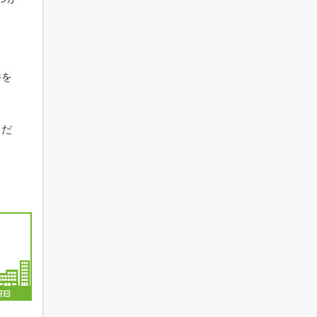
件を
くだ