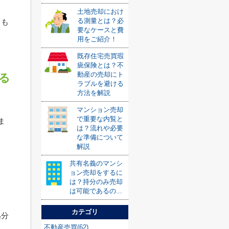
土地売却におけ
る測量とは？必
とも
要なケースと費
用をご紹介！
既存住宅売買瑕
疵保険とは？不
動産の売却にト
る
ラブルを避ける
方法を解説
マンション売却
で重要な内覧と
ま
は？流れや必要
な準備について
解説
共有名義のマンシ
ョン売却をするに
は？持分のみ売却
は可能であるの...
カテゴリ
処分
不動産売買(62)