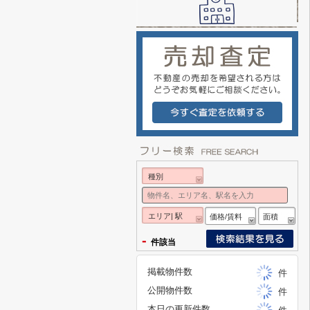
種別
エリア| 駅
価格/賃料
面積
-
件該当
掲載物件数
件
公開物件数
件
本日の更新件数