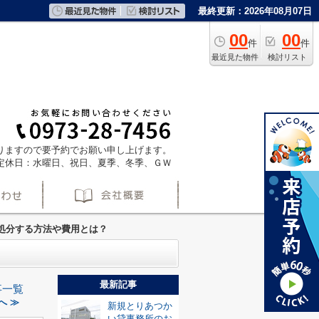
最終更新：2026年08月07日
00
00
件
件
最近見た物件
検討リスト
ておりますので要予約でお願い申し上げます。
定休日：水曜日、祝日、夏季、冬季、ＧＷ
処分する方法や費用とは？
最新記事
事一覧
へ ≫
新規とりあつか
い貸事務所のお