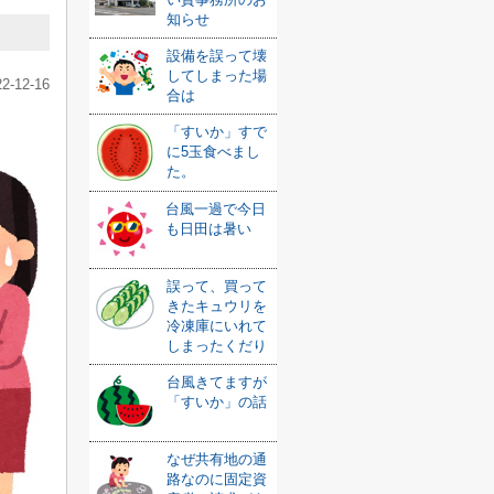
知らせ
設備を誤って壊
してしまった場
22-12-16
合は
「すいか」すで
に5玉食べまし
た。
台風一過で今日
も日田は暑い
誤って、買って
きたキュウリを
冷凍庫にいれて
しまったくだり
台風きてますが
「すいか」の話
なぜ共有地の通
路なのに固定資