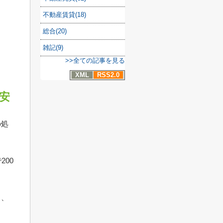
不動産賃貸(18)
総合(20)
雑記(9)
>>全ての記事を見る
XML
RSS2.0
安
の処
00
さ、