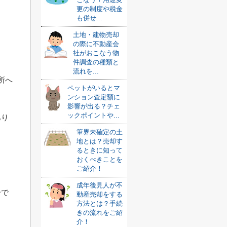
更の制度や税金
も併せ...
土地・建物売却
の際に不動産会
社がおこなう物
件調査の種類と
流れを...
所へ
ペットがいるとマ
ンション査定額に
影響が出る？チェ
ックポイントや...
あり
筆界未確定の土
地とは？売却す
るときに知って
おくべきことを
ご紹介！
成年後見人が不
分で
動産売却をする
方法とは？手続
きの流れをご紹
介！