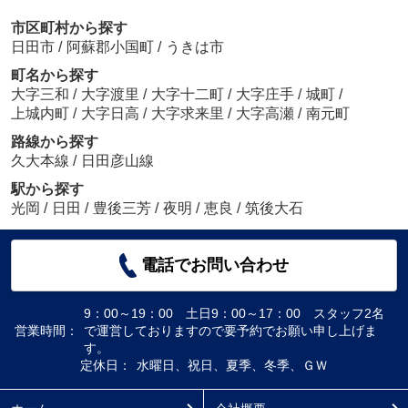
市区町村から探す
日田市
/
阿蘇郡小国町
/
うきは市
町名から探す
大字三和
/
大字渡里
/
大字十二町
/
大字庄手
/
城町
/
上城内町
/
大字日高
/
大字求来里
/
大字高瀬
/
南元町
路線から探す
久大本線
/
日田彦山線
駅から探す
光岡
/
日田
/
豊後三芳
/
夜明
/
恵良
/
筑後大石
電話でお問い合わせ
9：00～19：00 土日9：00～17：00 スタッフ2名
営業時間：
で運営しておりますので要予約でお願い申し上げま
す。
定休日：
水曜日、祝日、夏季、冬季、ＧＷ