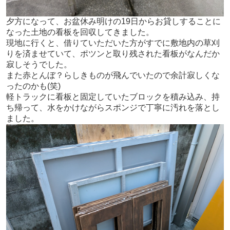
夕方になって、お盆休み明けの19日からお貸しすることに
なった土地の看板を回収してきました。
現地に行くと、借りていただいた方がすでに敷地内の草刈
りを済ませていて、ポツンと取り残された看板がなんだか
寂しそうでした。
また赤とんぼ？らしきものが飛んでいたので余計寂しくな
ったのかも(笑)
軽トラックに看板と固定していたブロックを積み込み、持
ち帰って、水をかけながらスポンジで丁寧に汚れを落とし
ました。