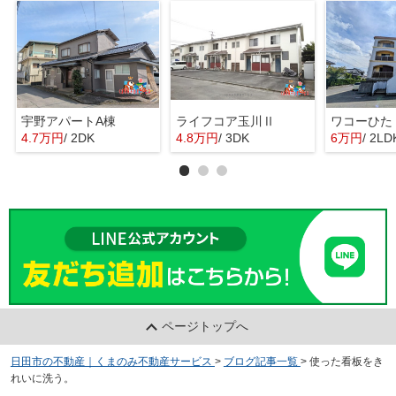
宇野アパートA棟
ライフコア玉川Ⅱ
ワコーひた
4.7万円
/ 2DK
4.8万円
/ 3DK
6万円
/ 2LD
ページトップへ
日田市の不動産｜くまのみ不動産サービス
>
ブログ記事一覧
>
使った看板をき
れいに洗う。