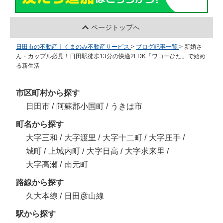
ページトップへ
日田市の不動産｜くまのみ不動産サービス
>
ブログ記事一覧
>
新婚さ
ん・カップル必見！日田駅徒歩13分の快適2LDK「ワコーひた」で始め
る新生活
市区町村から探す
日田市
/
阿蘇郡小国町
/
うきは市
町名から探す
大字三和
/
大字渡里
/
大字十二町
/
大字庄手
/
城町
/
上城内町
/
大字日高
/
大字求来里
/
大字高瀬
/
南元町
路線から探す
久大本線
/
日田彦山線
駅から探す