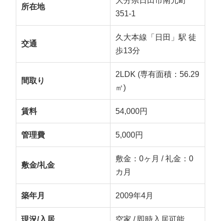
大分県日田市南元町
所在地
351-1
久大本線「日田」駅 徒
交通
歩13分
2LDK (専有面積：56.29
間取り
㎡)
賃料
54,000円
管理費
5,000円
敷金：0ヶ月 / 礼金：0
敷金/礼金
カ月
築年月
2009年4月
現況/入居
空家 / 即時入居可能